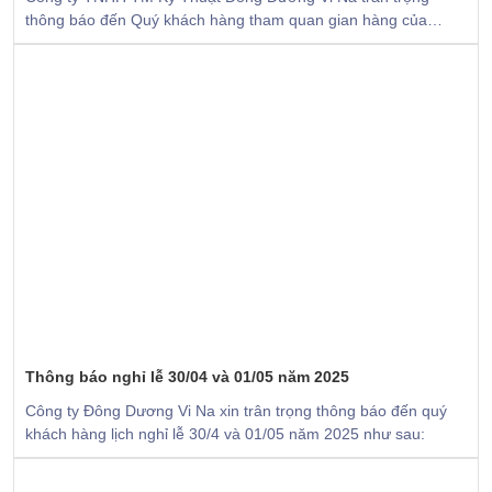
thông báo đến Quý khách hàng tham quan gian hàng của
chúng tôi tại: TRIỂN LÃM QUỐC TẾ THỦY SẢN VIỆT NAM –
VIETFISH 2025
Thông báo nghỉ lễ 30/04 và 01/05 năm 2025
Công ty Đông Dương Vi Na xin trân trọng thông báo đến quý
khách hàng lịch nghỉ lễ 30/4 và 01/05 năm 2025 như sau: