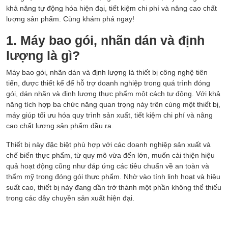
khả năng tự động hóa hiện đại, tiết kiệm chi phí và nâng cao chất
THIẾT BỊ ĐÓNG GÓI
lượng sản phẩm. Cùng khám phá ngay!
1. Máy bao gói, nhãn dán và định
CÔNG NGHỆ LỌC DẦU
lượng là gì?
THIẾT BỊ LÀM ĐẬU HŨ
Máy bao gói, nhãn dán và định lượng là thiết bị công nghệ tiên
tiến, được thiết kế để hỗ trợ doanh nghiệp trong quá trình đóng
gói, dán nhãn và định lượng thực phẩm một cách tự động. Với khả
GIẢI PHÁP PHÂN SIZE
năng tích hợp ba chức năng quan trọng này trên cùng một thiết bị,
máy giúp tối ưu hóa quy trình sản xuất, tiết kiệm chi phí và nâng
PHỤ TÙNG - VẬT TƯ
cao chất lượng sản phẩm đầu ra.
Thiết bị này đặc biệt phù hợp với các doanh nghiệp sản xuất và
chế biến thực phẩm, từ quy mô vừa đến lớn, muốn cải thiện hiệu
quả hoạt động cũng như đáp ứng các tiêu chuẩn về an toàn và
thẩm mỹ trong đóng gói thực phẩm. Nhờ vào tính linh hoạt và hiệu
suất cao, thiết bị này đang dần trở thành một phần không thể thiếu
trong các dây chuyền sản xuất hiện đại.