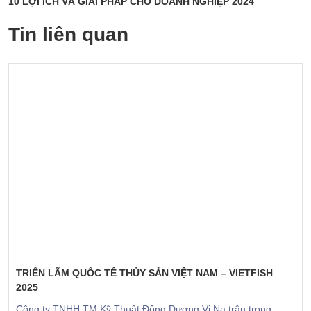
10 LỢI ÍCH VÀ GIẢI PHÁP CHO DOANH NGHIỆP 2024
Tin liên quan
TRIỂN LÃM QUỐC TẾ THỦY SẢN VIỆT NAM – VIETFISH
2025
Công ty TNHH TM Kỹ Thuật Đông Dương Vi Na trân trọng