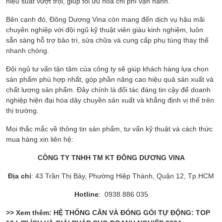
hiệu suất vượt trội, giúp tối ưu hóa chi phí vận hành.
Bên cạnh đó, Đông Dương Vina còn mang đến dịch vụ hậu mãi
chuyên nghiệp với đội ngũ kỹ thuật viên giàu kinh nghiệm, luôn
sẵn sàng hỗ trợ bảo trì, sửa chữa và cung cấp phụ tùng thay thế
nhanh chóng.
Đội ngũ tư vấn tận tâm của công ty sẽ giúp khách hàng lựa chọn
sản phẩm phù hợp nhất, góp phần nâng cao hiệu quả sản xuất và
chất lượng sản phẩm. Đây chính là đối tác đáng tin cậy để doanh
nghiệp hiện đại hóa dây chuyền sản xuất và khẳng định vị thế trên
thị trường.
Mọi thắc mắc về thông tin sản phẩm, tư vấn kỹ thuật và cách thức
mua hàng xin liên hệ:
CÔNG TY TNHH TM KT ĐÔNG DƯƠNG VINA
Địa chỉ
: 43 Trần Thị Bảy, Phường Hiệp Thành, Quận 12, Tp.HCM
Hotline
: 0938 886 035
>> Xem thêm:
HỆ THỐNG CÂN VÀ ĐÓNG GÓI TỰ ĐỘNG: TOP