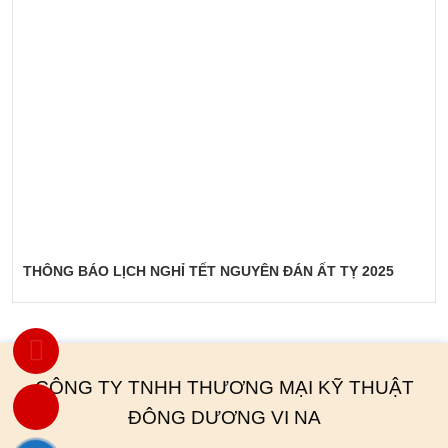
THÔNG BÁO LỊCH NGHỈ TẾT NGUYÊN ĐÁN ẤT TỴ 2025
CÔNG TY TNHH THƯƠNG MẠI KỸ THUẬT
ĐÔNG DƯƠNG VI NA