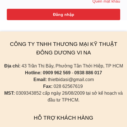
Quên mật khẩu
THIẾT BỊ ĐÓNG GÓI
CÔNG NGHỆ LỌC DẦU
THIẾT BỊ LÀM ĐẬU HŨ
CÔNG TY TNHH THƯƠNG MẠI KỸ THUẬT
ĐÔNG DƯƠNG VI NA
GIẢI PHÁP PHÂN SIZE
Địa chỉ:
43 Trần Thị Bảy, Phường Tân Thới Hiệp, TP HCM
PHỤ TÙNG - VẬT TƯ
Hotline:
0909 962 569
-
0938 886 017
Email:
thietbidasi@gmail.com
Fax:
028 62567619
MST:
0309343852 cấp ngày 26/08/2009 tại sở kế hoạch và
đầu tư TPHCM.
HỖ TRỢ KHÁCH HÀNG