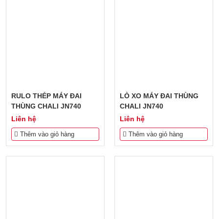
THIẾT BỊ ĐÓNG GÓI
CÔNG NGHỆ LỌC DẦU
THIẾT BỊ LÀM ĐẬU HŨ
GIẢI PHÁP PHÂN SIZE
RULO THÉP MÁY ĐAI
LÒ XO MÁY ĐAI THÙNG
THÙNG CHALI JN740
CHALI JN740
PHỤ TÙNG - VẬT TƯ
Liên hệ
Liên hệ
Thêm vào giỏ hàng
Thêm vào giỏ hàng