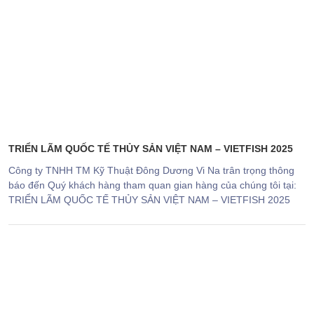
THIẾT BỊ ĐÓNG GÓI
THIẾT BỊ LÀM ĐẬU HŨ
CÔNG NGHỆ LỌC DẦU
GIẢI PHÁP PHÂN SIZE
TRIỂN LÃM QUỐC TẾ THỦY SẢN VIỆT NAM – VIETFISH 2025
PHỤ TÙNG - VẬT TƯ
Công ty TNHH TM Kỹ Thuật Đông Dương Vi Na trân trọng thông
báo đến Quý khách hàng tham quan gian hàng của chúng tôi tại:
TRIỂN LÃM QUỐC TẾ THỦY SẢN VIỆT NAM – VIETFISH 2025