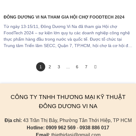
ĐÔNG DƯƠNG VI NA THAM GIA HỘI CHỢ FOODTECH 2024
Từ ngày 13-15/11, Đông Dương Vi Na đã tham gia Hội chợ
FoodTech 2024 – sự kiện lớn quy tụ các doanh nghiệp công nghệ
thực phẩm hàng đầu trong nước và quốc tế. Được tổ chức tại
Trung tâm Triển lãm SECC, Quận 7, TP.HCM, hội chợ là cơ hội để
các doanh nghiệp giới thiệu những sản phẩm và công nghệ tiên
tiến nhất trong lĩnh vực chế biến thực phẩm.
1
2
3
...
6
7
CÔNG TY TNHH THƯƠNG MẠI KỸ THUẬT
ĐÔNG DƯƠNG VI NA
Địa chỉ:
43 Trần Thị Bảy, Phường Tân Thới Hiệp, TP HCM
Hotline:
0909 962 569
-
0938 886 017
Email:
thietbidasi@gmail.com