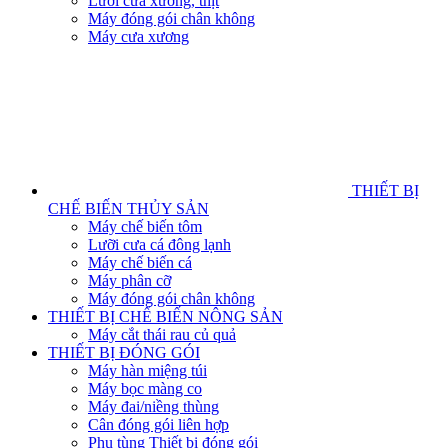
Lưỡi cưa xương, thịt
Máy đóng gói chân không
Máy cưa xương
THIẾT BỊ
CHẾ BIẾN THỦY SẢN
Máy chế biến tôm
Lưỡi cưa cá đông lạnh
Máy chế biến cá
Máy phân cỡ
Máy đóng gói chân không
THIẾT BỊ CHẾ BIẾN NÔNG SẢN
Máy cắt thái rau củ quả
THIẾT BỊ ĐÓNG GÓI
Máy hàn miệng túi
Máy bọc màng co
Máy đai/niềng thùng
Cân đóng gói liên hợp
Phụ tùng Thiết bị đóng gói