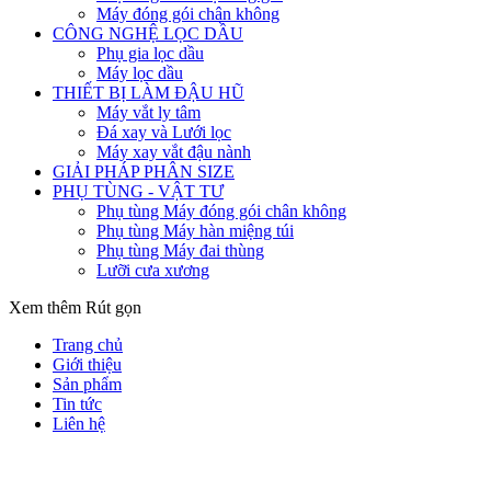
Máy đóng gói chân không
CÔNG NGHỆ LỌC DẦU
Phụ gia lọc dầu
Máy lọc dầu
THIẾT BỊ LÀM ĐẬU HŨ
Máy vắt ly tâm
Đá xay và Lưới lọc
Máy xay vắt đậu nành
GIẢI PHÁP PHÂN SIZE
PHỤ TÙNG - VẬT TƯ
Phụ tùng Máy đóng gói chân không
Phụ tùng Máy hàn miệng túi
Phụ tùng Máy đai thùng
Lưỡi cưa xương
Xem thêm
Rút gọn
Trang chủ
Giới thiệu
Sản phẩm
Tin tức
Liên hệ