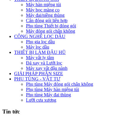
Máy hàn miệng túi
Máy bọc màng co
Máy đai/niềng thùng
Cân đóng gói liên hợp
Phụ tùng Thiết bị đóng gói
Máy đóng gói chân không
CÔNG NGHỆ LỌC DẦU
Phụ gia lọc dầu
Máy lọc dầu
THIẾT BỊ LÀM ĐẬU HŨ
Máy vắt ly tâm
Đá xay và Lưới lọc
Máy xay vắt đậu nành
GIẢI PHÁP PHÂN SIZE
PHỤ TÙNG - VẬT TƯ
Phụ tùng Máy đóng gói chân không
Phụ tùng Máy hàn miệng túi
Phụ tùng Máy đai thùng
Lưỡi cưa xương
Tin tức