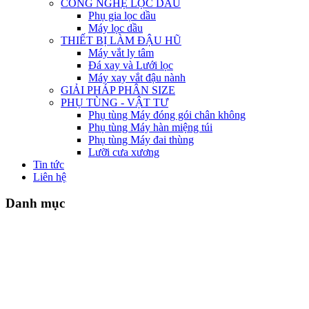
CÔNG NGHỆ LỌC DẦU
Phụ gia lọc dầu
Máy lọc dầu
THIẾT BỊ LÀM ĐẬU HŨ
Máy vắt ly tâm
Đá xay và Lưới lọc
Máy xay vắt đậu nành
GIẢI PHÁP PHÂN SIZE
PHỤ TÙNG - VẬT TƯ
Phụ tùng Máy đóng gói chân không
Phụ tùng Máy hàn miệng túi
Phụ tùng Máy đai thùng
Lưỡi cưa xương
Tin tức
Liên hệ
Danh mục