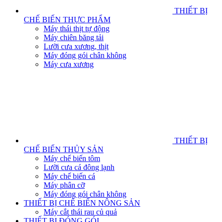
THIẾT BỊ
CHẾ BIẾN THỰC PHẨM
Máy thái thịt tự động
Máy chiên băng tải
Lưỡi cưa xương, thịt
Máy đóng gói chân không
Máy cưa xương
THIẾT BỊ
CHẾ BIẾN THỦY SẢN
Máy chế biến tôm
Lưỡi cưa cá đông lạnh
Máy chế biến cá
Máy phân cỡ
Máy đóng gói chân không
THIẾT BỊ CHẾ BIẾN NÔNG SẢN
Máy cắt thái rau củ quả
THIẾT BỊ ĐÓNG GÓI