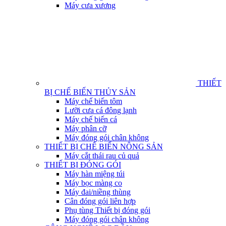
Máy cưa xương
THIẾT
BỊ CHẾ BIẾN THỦY SẢN
Máy chế biến tôm
Lưỡi cưa cá đông lạnh
Máy chế biến cá
Máy phân cỡ
Máy đóng gói chân không
THIẾT BỊ CHẾ BIẾN NÔNG SẢN
Máy cắt thái rau củ quả
THIẾT BỊ ĐÓNG GÓI
Máy hàn miệng túi
Máy bọc màng co
Máy đai/niềng thùng
Cân đóng gói liên hợp
Phụ tùng Thiết bị đóng gói
Máy đóng gói chân không