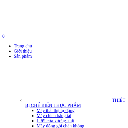
0
Trang chủ
Giới thiệu
Sản phẩm
THIẾT
BỊ CHẾ BIẾN THỰC PHẨM
Máy thái thịt tự động
Máy chiên băng tải
Lưỡi cưa xương, thịt
Máy đóng gói chân không