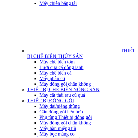
Máy chiên băng tải
THIẾT
BỊ CHẾ BIẾN THỦY SẢN
Máy chế biến tôm
Lưỡi cưa cá đông lạnh
Máy chế biến cá
Máy phân cỡ
Máy đóng gói chân không
THIẾT BỊ CHẾ BIẾN NÔNG SẢN
Máy cắt thái rau củ quả
THIẾT BỊ ĐÓNG GÓI
Máy đai/niềng thùng
Cân đóng gói liên hợp
Phụ tùng Thiết bị đóng gói
Máy đóng gói chân không
Máy hàn miệng túi
Máy bọc màng co