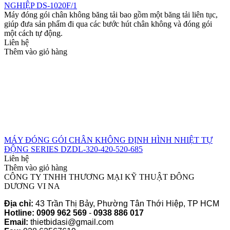
NGHIỆP DS-1020F/1
Máy đóng gói chân không băng tải bao gồm một băng tải liên tục,
giúp đưa sản phẩm đi qua các bước hút chân không và đóng gói
một cách tự động.
Liên hệ
Thêm vào giỏ hàng
MÁY ĐÓNG GÓI CHÂN KHÔNG ĐỊNH HÌNH NHIỆT TỰ
ĐỘNG SERIES DZDL-320-420-520-685
Liên hệ
Thêm vào giỏ hàng
CÔNG TY TNHH THƯƠNG MẠI KỸ THUẬT ĐÔNG
DƯƠNG VI NA
Địa chỉ:
43 Trần Thị Bảy, Phường Tân Thới Hiệp, TP HCM
Hotline:
0909 962 569
-
0938 886 017
Email:
thietbidasi@gmail.com