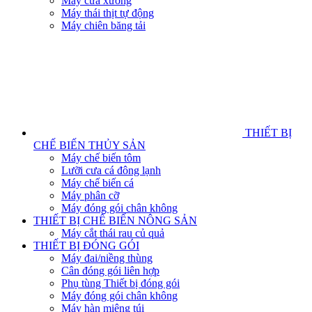
Máy cưa xương
Máy thái thịt tự động
Máy chiên băng tải
THIẾT BỊ
CHẾ BIẾN THỦY SẢN
Máy chế biến tôm
Lưỡi cưa cá đông lạnh
Máy chế biến cá
Máy phân cỡ
Máy đóng gói chân không
THIẾT BỊ CHẾ BIẾN NÔNG SẢN
Máy cắt thái rau củ quả
THIẾT BỊ ĐÓNG GÓI
Máy đai/niềng thùng
Cân đóng gói liên hợp
Phụ tùng Thiết bị đóng gói
Máy đóng gói chân không
Máy hàn miệng túi