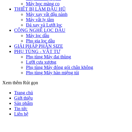
Máy bọc màng co
THIẾT BỊ LÀM ĐẬU HŨ
Máy xay vắt đậu nành
Máy vắt ly tâm
Đá xay và Lưới lọc
CÔNG NGHỆ LỌC DẦU
Máy lọc dầu
Phụ gia lọc dầu
GIẢI PHÁP PHÂN SIZE
PHỤ TÙNG - VẬT TƯ
Phụ tùng Máy đai thùng
Lưỡi cưa xương
Phụ tùng Máy đóng gói chân không
Phụ tùng Máy hàn miệng túi
Xem thêm
Rút gọn
Trang chủ
Giới thiệu
Sản phẩm
Tin tức
Liên hệ