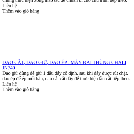
chúng thực hiện xong thao tác để chuẩn bị cho chu trình tiếp theo.
Liên hệ
Thêm vào giỏ hàng
DAO CẮT, DAO GIỮ, DAO ÉP - MÁY ĐAI THÙNG CHALI
JN740
Dao giữ dùng để giữ 1 đầu dây cố định, sau khi dây được rút chặt,
dao ép để ép mối hàn, dao cắt cắt dây để thực hiện lần cắt tiếp theo.
Liên hệ
Thêm vào giỏ hàng