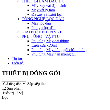
THIẾT BỊ LÀM ĐẬU HŨ
Máy xay vắt đậu nành
Máy vắt ly tâm
Đá xay và Lưới lọc
CÔNG NGHỆ LỌC DẦU
Máy lọc dầu
Phụ gia lọc dầu
GIẢI PHÁP PHÂN SIZE
PHỤ TÙNG - VẬT TƯ
Phụ tùng Máy đai thùng
Lưỡi cưa xương
Phụ tùng Máy đóng gói chân không
Phụ tùng Máy hàn miệng túi
Tin tức
Liên hệ
THIẾT BỊ ĐÓNG GÓI
Sắp xếp theo
12 Sản phẩm
Lọc