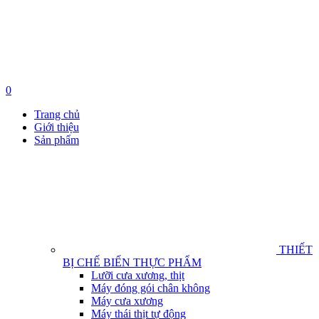
0
Trang chủ
Giới thiệu
Sản phẩm
THIẾT
BỊ CHẾ BIẾN THỰC PHẨM
Lưỡi cưa xương, thịt
Máy đóng gói chân không
Máy cưa xương
Máy thái thịt tự động