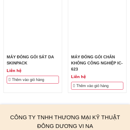
THIẾT BỊ ĐÓNG GÓI
CÔNG NGHỆ LỌC DẦU
THIẾT BỊ LÀM ĐẬU HŨ
GIẢI PHÁP PHÂN SIZE
MÁY ĐÓNG GÓI SÁT DA
MÁY ĐÓNG GÓI CHÂN
SKINPACK
KHÔNG CÔNG NGHIỆP IC-
PHỤ TÙNG - VẬT TƯ
623
Liên hệ
Liên hệ
Thêm vào giỏ hàng
Thêm vào giỏ hàng
CÔNG TY TNHH THƯƠNG MẠI KỸ THUẬT
ĐÔNG DƯƠNG VI NA