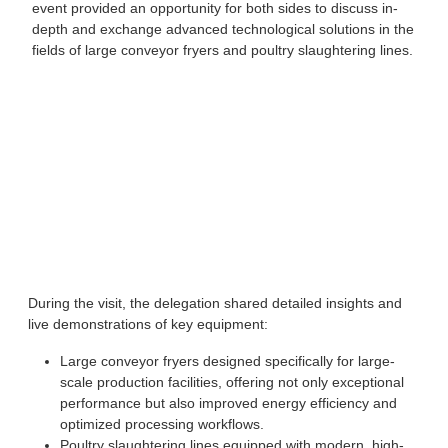
event provided an opportunity for both sides to discuss in-
depth and exchange advanced technological solutions in the
Danh mục 4
fields of large conveyor fryers and poultry slaughtering lines.
Danh mục 3
Danh mục 5
Danh mục 7
Danh mục 8
During the visit, the delegation shared detailed insights and
live demonstrations of key equipment:
Large conveyor fryers designed specifically for large-
scale production facilities, offering not only exceptional
performance but also improved energy efficiency and
optimized processing workflows.
Poultry slaughtering lines equipped with modern, high-