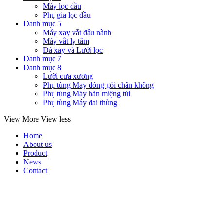
Máy lọc dầu
Phụ gia lọc dầu
Danh mục 5
Máy xay vắt đậu nành
Máy vắt ly tâm
Đá xay và Lưới lọc
Danh mục 7
Danh mục 8
Lưỡi cưa xương
Phụ tùng May đóng gói chân không
Phụ tùng Máy hàn miệng túi
Phụ tùng Máy đai thùng
View More
View less
Home
About us
Product
News
Contact