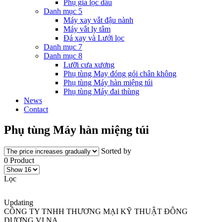
Phụ gia lọc dầu
Danh mục 5
Máy xay vắt đậu nành
Máy vắt ly tâm
Đá xay và Lưới lọc
Danh mục 7
Danh mục 8
Lưỡi cưa xương
Phụ tùng May đóng gói chân không
Phụ tùng Máy hàn miệng túi
Phụ tùng Máy đai thùng
News
Contact
Phụ tùng Máy hàn miệng túi
Sorted by
0 Product
Lọc
Updating
CÔNG TY TNHH THƯƠNG MẠI KỸ THUẬT ĐÔNG
DƯƠNG VI NA