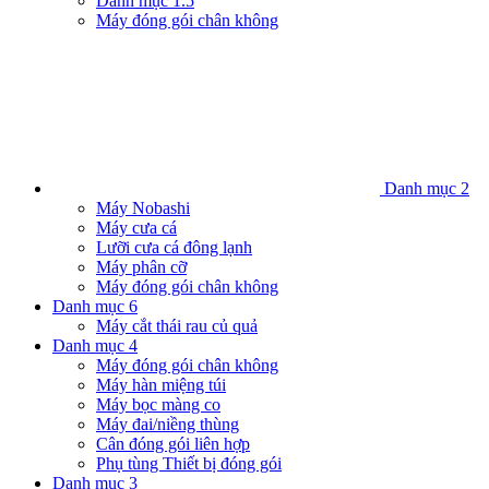
Danh mục 1.5
Máy đóng gói chân không
Danh mục 2
Máy Nobashi
Máy cưa cá
Lưỡi cưa cá đông lạnh
Máy phân cỡ
Máy đóng gói chân không
Danh mục 6
Máy cắt thái rau củ quả
Danh mục 4
Máy đóng gói chân không
Máy hàn miệng túi
Máy bọc màng co
Máy đai/niềng thùng
Cân đóng gói liên hợp
Phụ tùng Thiết bị đóng gói
Danh mục 3