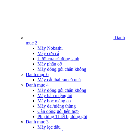
Danh
mục 2
Máy Nobashi
Máy cưa cá
Lưỡi cưa cá đông lạnh
Máy phân cỡ
Máy đóng gói chân không
Danh mục 6
Máy cắt thái rau củ quả
Danh mục 4
Máy đóng gói chân không
Máy hàn miệng túi
Máy bọc màng co
Máy đai/niềng thùng
Cân đóng gói liên hợp
Phụ tùng Thiết bị đóng gói
Danh mục 3
Máy lọc dầu