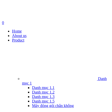
0
Home
About us
Product
Danh
mục 1
Danh mục 1.1
Danh mục 1.2
Danh mục 1.3
Danh mục 1.5
Máy đóng gói chân không