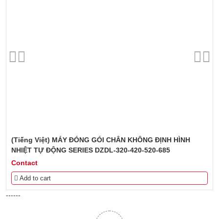
Chiều cao kẹp thịt tối đa
165 mm
Điện thế
3 pha, 380V
Kích thước máy
2064x1747x1864 mm
(Tiếng Việt) MÁY ĐÓNG GÓI CHÂN KHÔNG ĐỊNH HÌNH
NHIỆT TỰ ĐỘNG SERIES DZDL-320-420-520-685
Contact
Add to cart
------